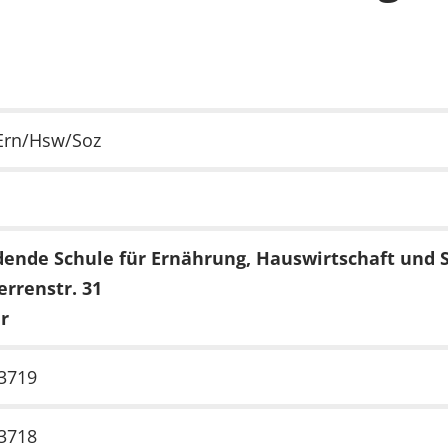
 Ern/Hsw/Soz
dende Schule für Ernährung, Hauswirtschaft und S
rrenstr. 31
er
-3719
-3718