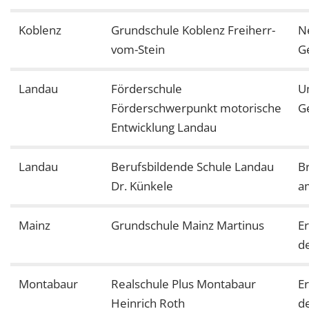
Koblenz
Grundschule Koblenz Freiherr-
N
vom-Stein
G
Landau
Förderschule
U
Förderschwerpunkt motorische
G
Entwicklung Landau
Landau
Berufsbildende Schule Landau
B
Dr. Künkele
a
Mainz
Grundschule Mainz Martinus
E
d
Montabaur
Realschule Plus Montabaur
E
Heinrich Roth
d