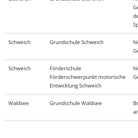
G
d
S
Schweich
Grundschule Schweich
N
G
Schweich
Förderschule
N
Förderschwerpunkt motorische
G
Entwicklung Schweich
Waldsee
Grundschule Waldsee
B
a