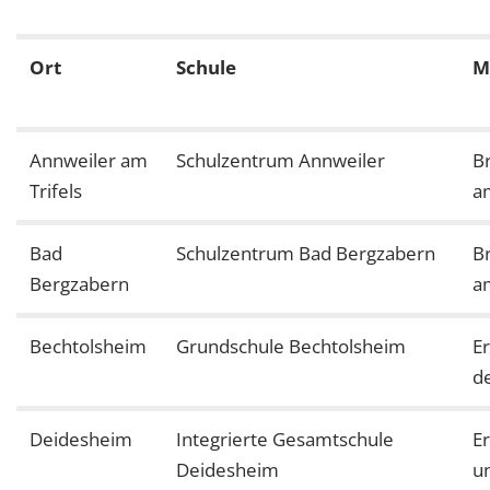
Ort
Schule
M
Annweiler am
Schulzentrum Annweiler
B
Trifels
a
Bad
Schulzentrum Bad Bergzabern
B
Bergzabern
a
Bechtolsheim
Grundschule Bechtolsheim
E
d
Deidesheim
Integrierte Gesamtschule
E
Deidesheim
u