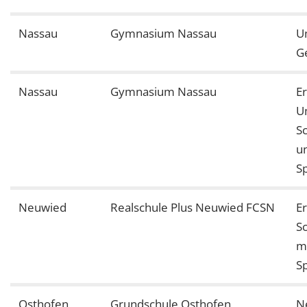
Nassau
Gymnasium Nassau
U
G
Nassau
Gymnasium Nassau
E
U
S
u
S
Neuwied
Realschule Plus Neuwied FCSN
E
S
m
S
Osthofen
Grundschule Osthofen
N