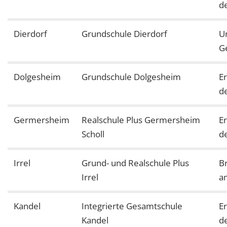
d
Dierdorf
Grundschule Dierdorf
U
G
Dolgesheim
Grundschule Dolgesheim
E
d
Germersheim
Realschule Plus Germersheim
E
Scholl
d
Irrel
Grund- und Realschule Plus
B
Irrel
a
Kandel
Integrierte Gesamtschule
E
Kandel
d