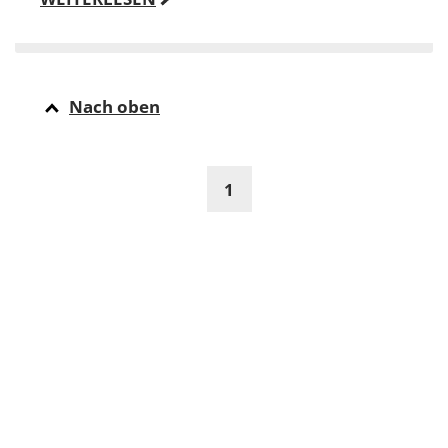
Nach oben
1
ÜBER BILDUNG.RLP.DE
Den Bereich " Newsletter " betreut Claudia Nittl, PL
. Letzte Änderungen der aktuellen Seite am