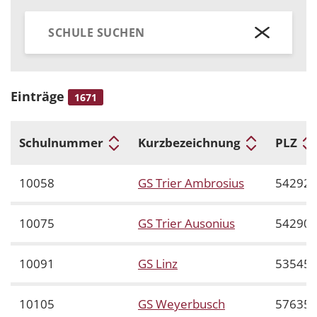
Einträge
1671
Schulnummer
Kurzbezeichnung
PLZ
10058
GS Trier Ambrosius
54292
10075
GS Trier Ausonius
54290
10091
GS Linz
53545
10105
GS Weyerbusch
57635