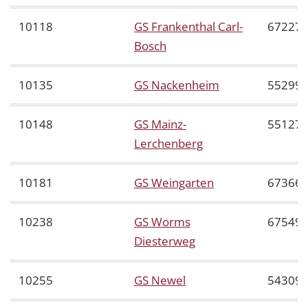
10118
GS Frankenthal Carl-
67227
Bosch
10135
GS Nackenheim
55299
10148
GS Mainz-
55127
Lerchenberg
10181
GS Weingarten
67366
10238
GS Worms
67549
Diesterweg
10255
GS Newel
54309