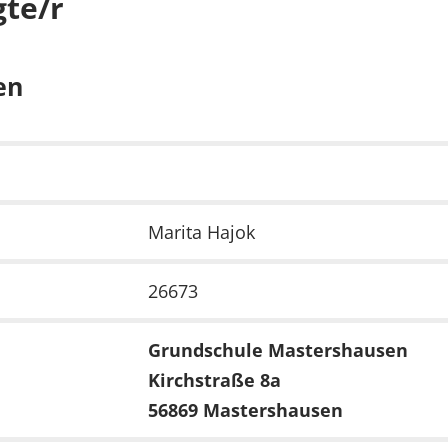
te/r
en
Marita Hajok
26673
Grundschule Mastershausen
Kirchstraße 8a
56869 Mastershausen