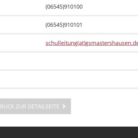
(06545)910100
(06545)910101
schulleitung(at)gsmastershausen.d
RÜCK ZUR DETAILSEITE