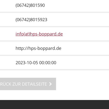
(06742)801590
(06742)8015923
info(at)hps-boppard.de
http://hps-boppard.de
2023-10-05 00:00:00
RÜCK ZUR DETAILSEITE