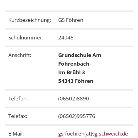
Kurzbezeichnung:
GS Föhren
Schulnummer:
24045
Anschrift:
Grundschule Am
Föhrenbach
Im Brühl 3
54343 Föhren
Telefon:
(06502)8890
Telefax:
(06502)995776
E-Mail:
gs-foehren(at)vg-schweich.de