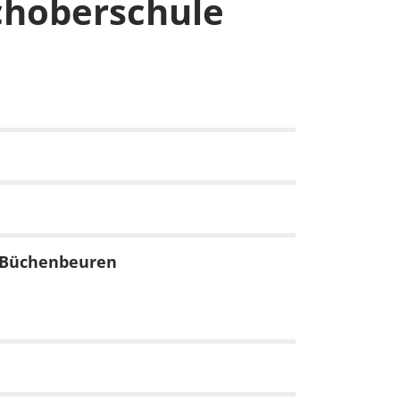
choberschule
n-Büchenbeuren