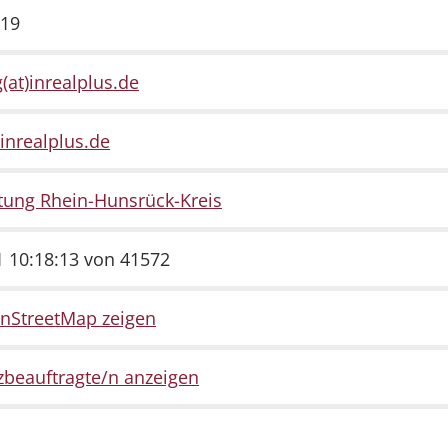
619
(at)inrealplus.de
inrealplus.de
tung Rhein-Hunsrück-Kreis
 10:18:13 von 41572
enStreetMap zeigen
beauftragte/n anzeigen