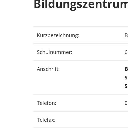
Bildungszentrum
Kurzbezeichnung:
B
Schulnummer:
6
Anschrift:
B
S
5
Telefon:
0
Telefax: