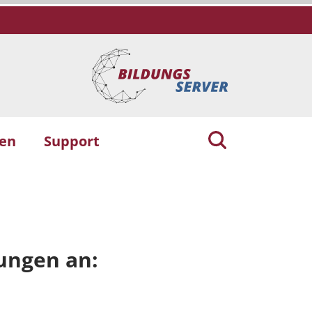
gen
Support
tungen an: