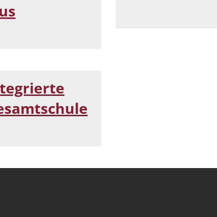
lus
tegrierte
esamtschule