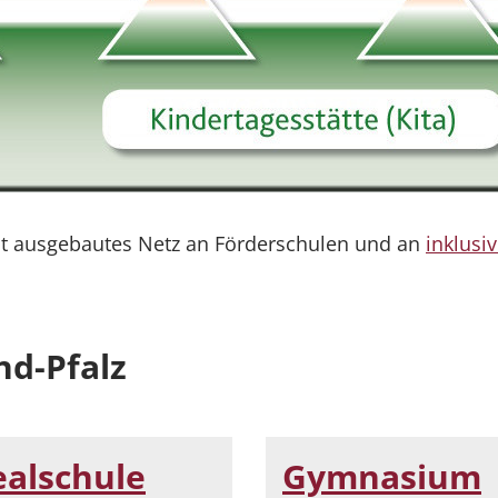
gut ausgebautes Netz an Förderschulen und an
inklusi
nd-Pfalz
ealschule
Gymnasium