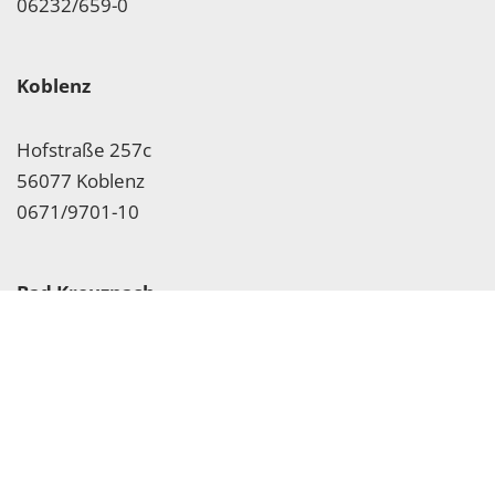
06232/659-0
Koblenz
Hofstraße 257c
56077 Koblenz
0671/9701-10
Bad Kreuznach
Röntgenstraße 32
55543 Bad Kreuznach
0671/9701-160