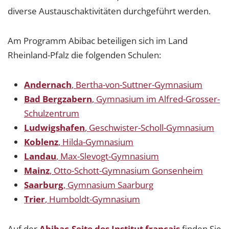
diverse Austauschaktivitäten durchgeführt werden.
Am Programm Abibac beteiligen sich im Land
Rheinland-Pfalz die folgenden Schulen:
Andernach
,
Bertha-von-Suttner-Gymnasium
Bad Bergzabern
,
Gymnasium im Alfred-Grosser-
Schulzentrum
Ludwigshafen
,
Geschwister-Scholl-Gymnasium
Koblenz
, Hilda-Gymnasium
Landau
,
Max-Slevogt-Gymnasium
Mainz
,
Otto-Schott-Gymnasium Gonsenheim
Saarburg
, Gymnasium Saarburg
Trier
,
Humboldt-Gymnasium
Auf der
Abibac-Seite des Institut français
finden Sie