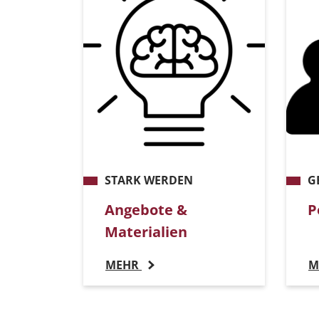
STARK WERDEN
G
Angebote &
P
Materialien
MEHR
M