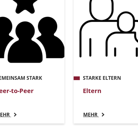
EMEINSAM STARK
STARKE ELTERN
eer-to-Peer
Eltern
EHR
MEHR