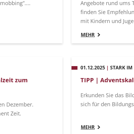
obbing“....
Angebote rund ums T
finden Sie Empfehlun
mit Kindern und Juge
MEHR
01.12.2025
|
STARK IM
lzeit zum
TIPP | Adventskal
Erkunden Sie das Bil
sich für den Bildung
nen Dezember.
nt Zeit.
MEHR