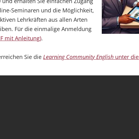
h
und erhalten Sie einfachen Zugang
line-Seminaren und die Möglichkeit,
tiven Lehrkräften aus allen Arten
eiben. Für die einmalige Anmeldung
F mit Anleitung)
.
rreichen Sie die
Learning Community English
unter die