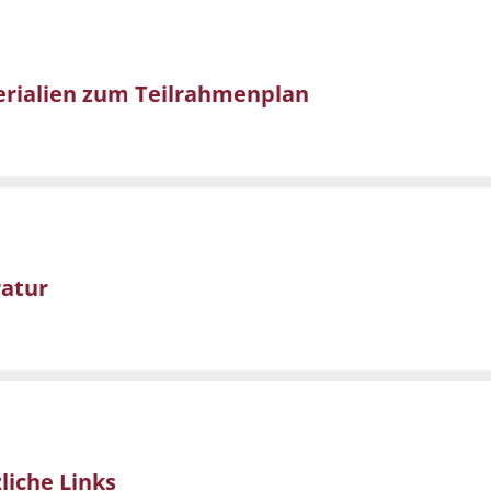
rialien zum Teilrahmenplan
ratur
liche Links