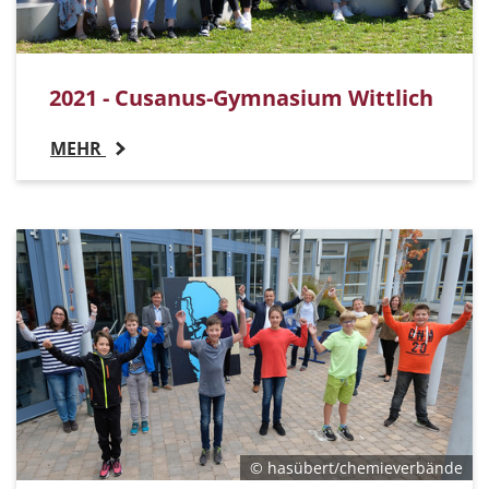
2021 - Cusanus-Gymnasium Wittlich
MEHR
© hasübert/chemieverbände