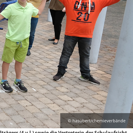
© hasübert/chemieverbände
trägers (4.v.l.) sowie die Vertreterin der Schulaufsicht