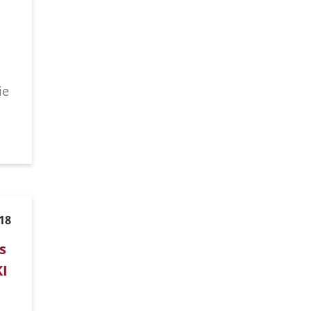
ie
18
s
KI