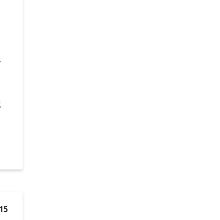
.
g
15