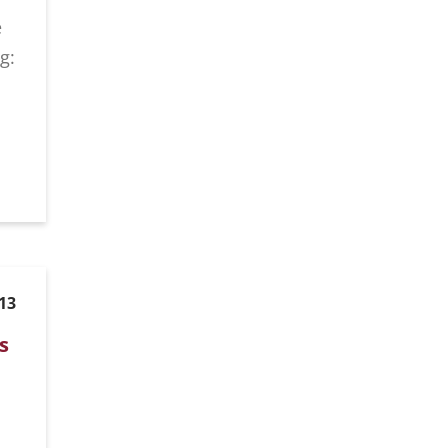
e
g:
13
s