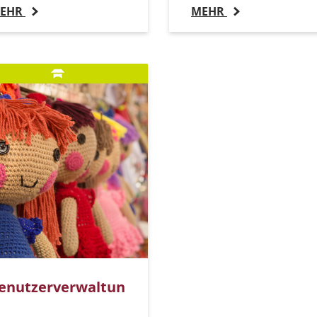
EHR
MEHR
enutzerverwaltun