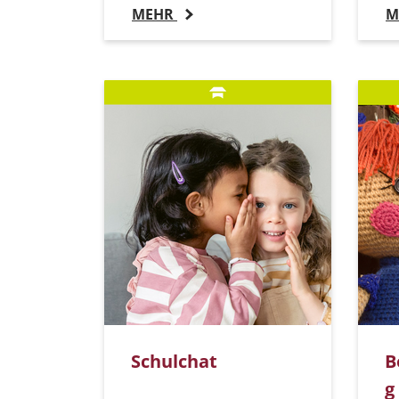
MEHR
M
Schulchat
B
g