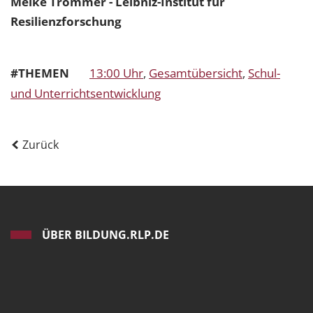
Meike Trommer - Leibniz-Institut für
Resilienzforschung
#THEMEN
13:00 Uhr
,
Gesamtübersicht
,
Schul-
und Unterrichtsentwicklung
Zurück
ÜBER BILDUNG.RLP.DE