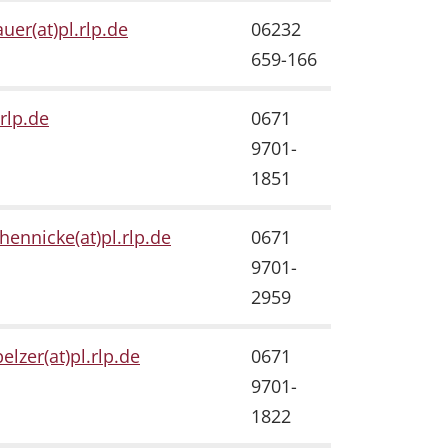
uer(at)pl.rlp.de
06232
659-166
.rlp.de
0671
9701-
1851
.hennicke(at)pl.rlp.de
0671
9701-
2959
elzer(at)pl.rlp.de
0671
9701-
1822