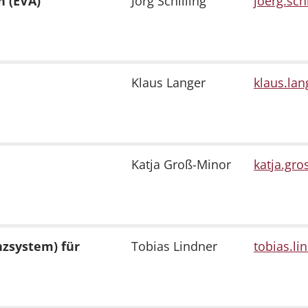
n (EVA)
Jörg Schilling
joerg.schi
Klaus Langer
klaus.lan
Katja Groß-Minor
katja.gro
zsystem) für
Tobias Lindner
tobias.lin