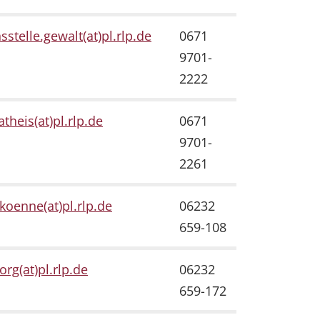
sstelle.gewalt(at)pl.rlp.de
0671
9701-
2222
theis(at)pl.rlp.de
0671
9701-
2261
.koenne(at)pl.rlp.de
06232
659-108
org(at)pl.rlp.de
06232
659-172