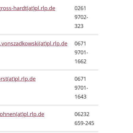
ross-hardt(at)pl.rlp.de
0261
9702-
323
.vonszadkowski(at)pl.rlp.de
0671
9701-
1662
rst(at)pl.rlp.de
0671
9701-
1643
hnen(at)pl.rlp.de
06232
659-245