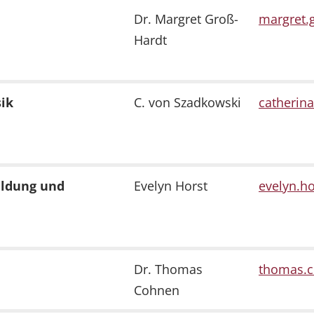
Dr. Margret Groß-
margret.g
Hardt
sik
C. von Szadkowski
catherina
ildung und
Evelyn Horst
evelyn.ho
Dr. Thomas
thomas.co
Cohnen