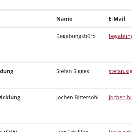
Name
E-Mail
Begabungsbüro
begabung
ldung
Stefan Sigges
stefan.si
wicklung
Jochen Bittersohl
jochen.bi