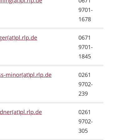
lling(at)pl.rlp.de
0671
9701-
1678
ger(at)pl.rlp.de
0671
9701-
1845
ss-minor(at)pl.rlp.de
0261
9702-
239
dner(at)pl.rlp.de
0261
9702-
305