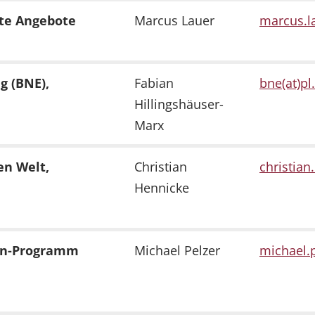
zte Angebote
Marcus Lauer
marcus.la
g (BNE),
Fabian
bne(at)pl
Hillingshäuser-
Marx
en Welt,
Christian
christian
Hennicke
cen-Programm
Michael Pelzer
michael.p