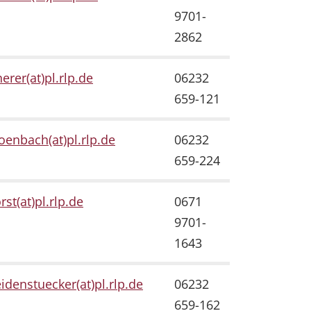
9701-
2862
erer(at)pl.rlp.de
06232
659-121
enbach(at)pl.rlp.de
06232
659-224
rst(at)pl.rlp.de
0671
9701-
1643
eidenstuecker(at)pl.rlp.de
06232
659-162