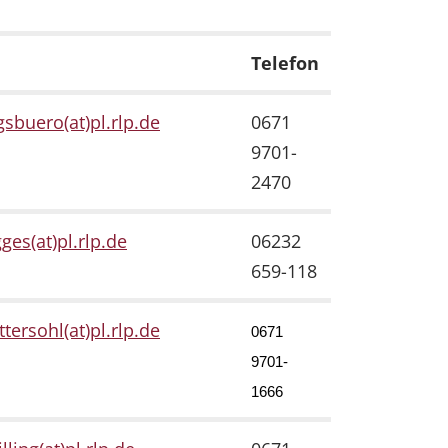
Telefon
sbuero(at)pl.rlp.de
0671
9701-
2470
gges(at)pl.rlp.de
06232
659-118
ttersohl(at)pl.rlp.de
0671
9701-
1666