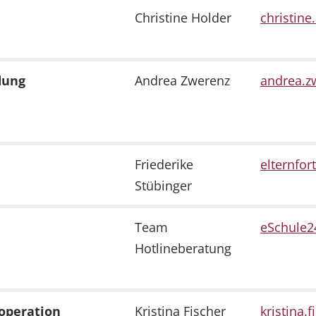
Christine Holder
christine.
dung
Andrea Zwerenz
andrea.zw
Friederike
elternfor
Stübinger
Team
eSchule24
Hotlineberatung
operation
Kristina Fischer
kristina.f