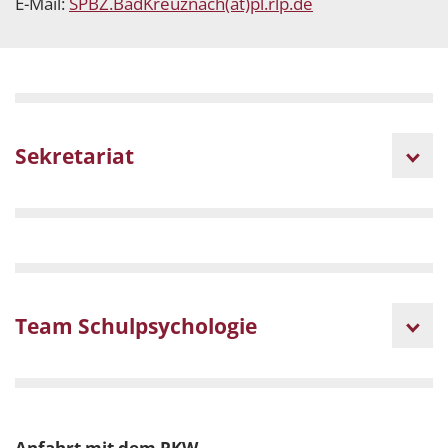
E-Mail:
SPBZ.BadKreuznach(at)pl.rlp.de
Sekretariat
Team Schulpsychologie
Anfahrt mit dem PKW