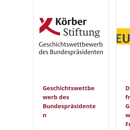
Geschichtswettbe
D
werb des
f
Bundespräsidente
G
n
w
F