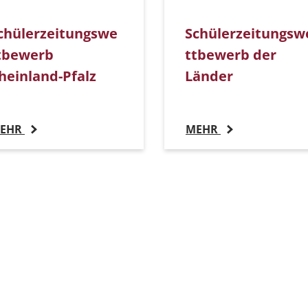
chülerzeitungswe
Schülerzeitungsw
tbewerb
ttbewerb der
heinland-Pfalz
Länder
EHR
MEHR