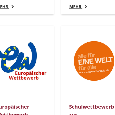
EHR
MEHR
uropäischer
Schulwettbewerb
ettbewerb
zur