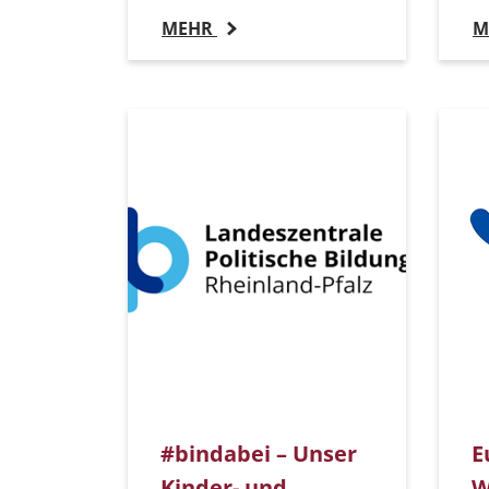
MEHR
M
#bindabei – Unser
E
Kinder- und
W