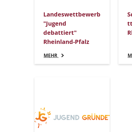
Landeswettbewerb
S
"Jugend
t
debattiert"
R
Rheinland-Pfalz
MEHR
M