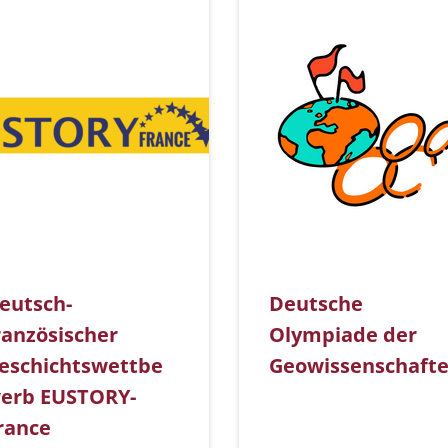
eutsch-
Deutsche
ranzösischer
Olympiade der
eschichtswettbe
Geowissenschaft
erb EUSTORY-
rance