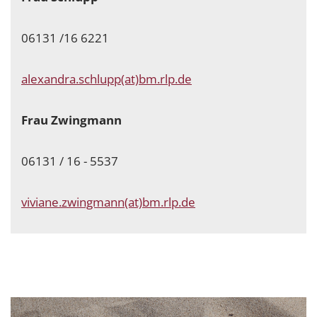
06131 /16 6221
alexandra.schlupp(at)bm.rlp.de
Frau Zwingmann
06131 / 16 - 5537
viviane.zwingmann(at)bm.rlp.de