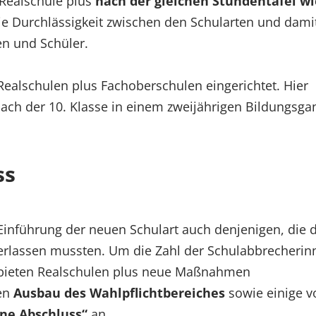
 Realschule plus
nach der gleichen Stundentafel w
die Durchlässigkeit zwischen den Schularten und dami
en und Schüler.
Realschulen plus Fachoberschulen eingerichtet. Hier
ach der 10. Klasse in einem zweijährigen Bildungsga
ss
Einführung der neuen Schulart auch denjenigen, die d
erlassen mussten. Um die Zahl der Schulabbrecherin
 bieten Realschulen plus neue Maßnahmen
den
Ausbau des Wahlpflichtbereiches
sowie einige v
hne Abschluss“
an.