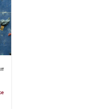
IT
ke