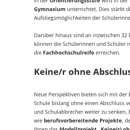
In der
Orientierungsstufe
wird in der
Gymnasium
unterrichtet. Dies stärkt 
Aufstiegsmöglichkeiten der Schülerinn
Darüber hinaus sind an inzwischen 32 
können die Schülerinnen und Schüler n
die
Fachhochschulreife
erreichen.
Keine/r ohne Abschlu
Neue Perspektiven bieten sich mit der 
Schule bislang ohne einen Abschluss v
und Schulabbrecher weiter zu senken,
wie
berufsvorbereitende Projekte
, 
ihnen das
Modellprojekt „Keine(r) o