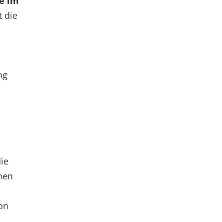
ie im
t die
ng
ie
nen
on