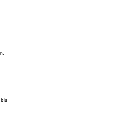
m,
r
 bis