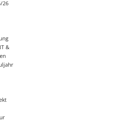
5/26
rung
NT &
nen
ljahr
ekt
ur