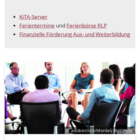
KiTA-Server
Ferientermine
und
Ferienbörse RLP
Finanzielle Förderung Aus- und Weiterbildung
© adobestock/Monkey Business