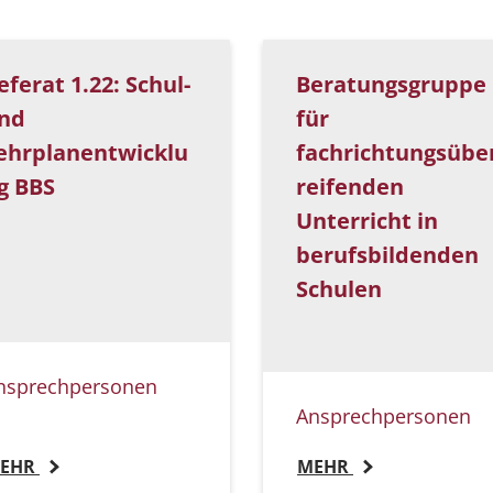
eferat 1.22: Schul-
Beratungsgruppe
nd
für
ehrplanentwicklu
fachrichtungsübe
g BBS
reifenden
Unterricht in
berufsbildenden
Schulen
nsprechpersonen
Ansprechpersonen
EHR
MEHR