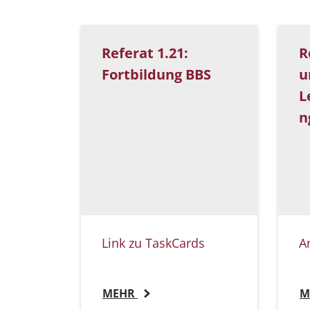
Referat 1.21:
R
Fortbildung BBS
u
L
n
Link zu TaskCards
A
MEHR
M