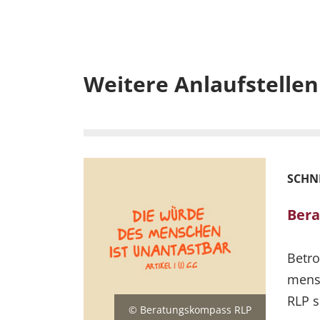
Weitere Anlaufstellen
SCHNE
Ber
Betro
mens
RLP s
© Beratungskompass RLP