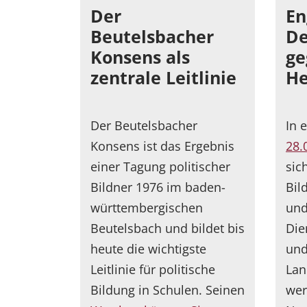
Der
En
Beutelsbacher
De
Konsens als
ge
zentrale Leitlinie
He
Der Beutelsbacher
In 
Konsens ist das Ergebnis
28.
einer Tagung politischer
sic
Bildner 1976 im baden-
Bil
württembergischen
un
Beutelsbach und bildet bis
Die
heute die wichtigste
und
Leitlinie für politische
Lan
Bildung in Schulen. Seinen
wer