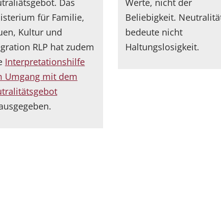
traliätsgebot. Das
Werte, nicht der
isterium für Familie,
Beliebigkeit. Neutralitä
uen, Kultur und
bedeute nicht
egration RLP hat zudem
Haltungslosigkeit.
e
Interpretationshilfe
m Umgang mit dem
tralitätsgebot
rausgegeben.