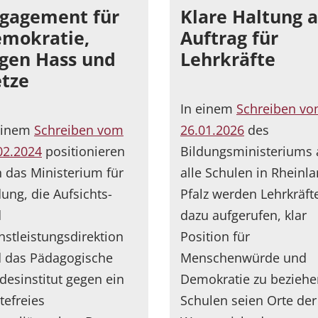
gagement für
Klare Haltung a
mokratie,
Auftrag für
gen Hass und
Lehrkräfte
tze
In einem
Schreiben v
einem
Schreiben vom
26.01.2026
des
02.2024
positionieren
Bildungsministeriums 
h das Ministerium für
alle Schulen in Rheinla
dung, die Aufsichts-
Pfalz werden Lehrkräft
d
dazu aufgerufen, klar
nstleistungsdirektion
Position für
 das Pädagogische
Menschenwürde und
desinstitut gegen ein
Demokratie zu beziehe
tefreies
Schulen seien Orte der