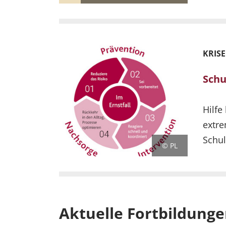
KRIS
Schu
Hilfe
extre
Schul
© PL
Aktuelle Fortbildung