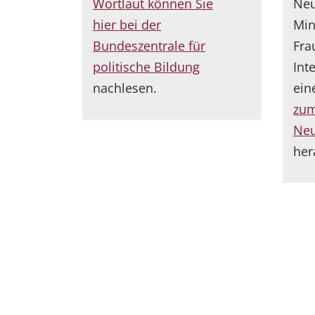
Wortlaut können Sie
Neu
hier bei der
Min
Bundeszentrale für
Fra
politische Bildung
Int
nachlesen.
ein
zu
Neu
he