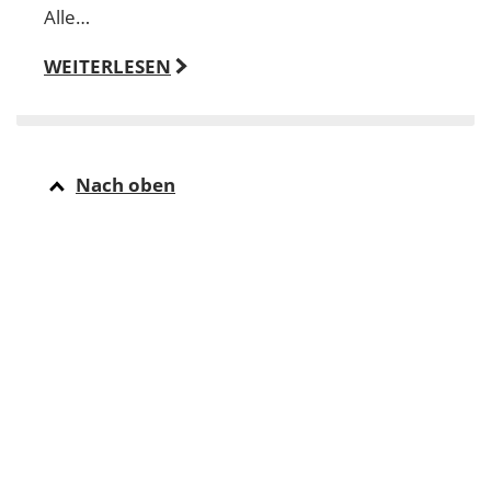
Alle…
WEITERLESEN
Nach oben
…
1
2
3
ÜBER BILDUNG.RLP.DE