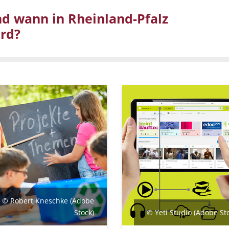
d wann in Rheinland-Pfalz
ird?
© Robert Kneschke (Adobe
Stock)
© Yeti Studio (Adobe St