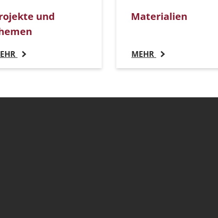
rojekte und
Materialien
hemen
EHR
MEHR