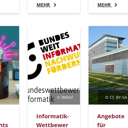
MEHR
MEHR
© BWInf
© CC BY-SA 
Informatik-
Angebote
hts
Wettbewer
für