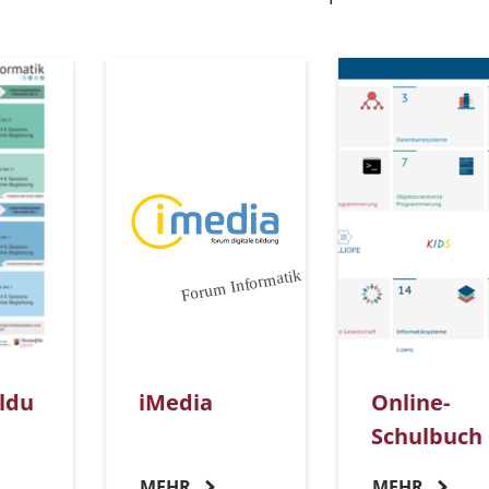
ldu
iMedia
Online-
Schulbuch
MEHR
MEHR