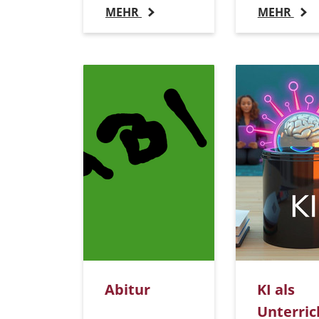
MEHR
MEHR
Abitur
KI als
Unterric