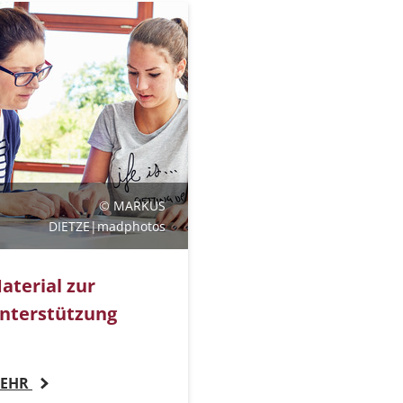
© MARKUS
DIETZE|madphotos
aterial zur
nterstützung
EHR