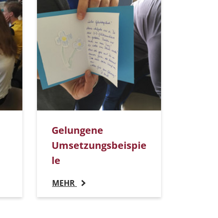
Gelungene
Umsetzungsbeispie
le
MEHR