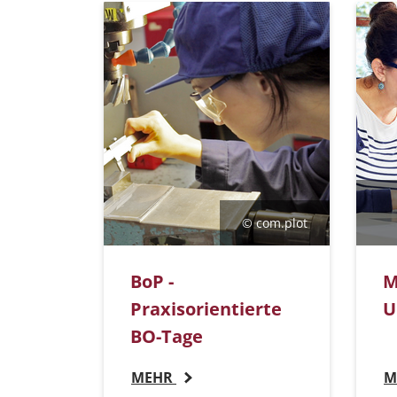
© com.plot
BoP -
M
Praxisorientierte
U
BO-Tage
MEHR
M