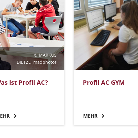
© MARKUS
DIETZE|madphotos
as ist Profil AC?
Profil AC GYM
EHR
MEHR