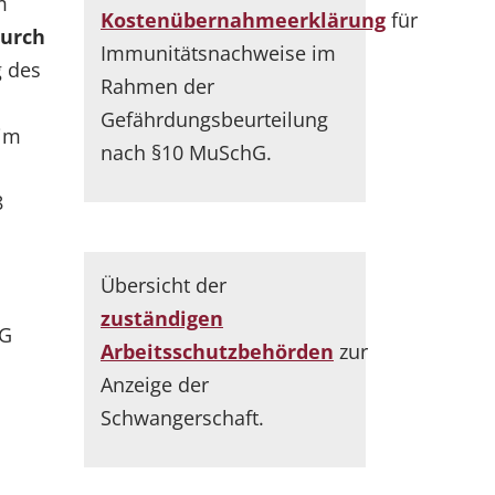
m
Kostenübernahmeerklärung
für
urch
Immunitätsnachweise im
g des
Rahmen der
Gefährdungsbeurteilung
 im
nach §10 MuSchG.
8
Übersicht der
zuständigen
hG
Arbeitsschutzbehörden
zur
Anzeige der
Schwangerschaft.