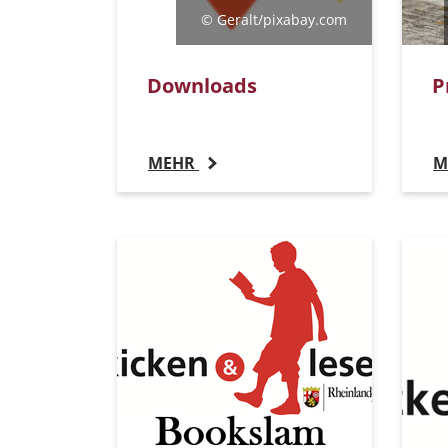
© Geralt/pixabay.com
Downloads
P
MEHR
M