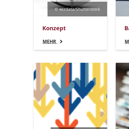
© wizdata/Shutterstock
Konzept
B
MEHR
M