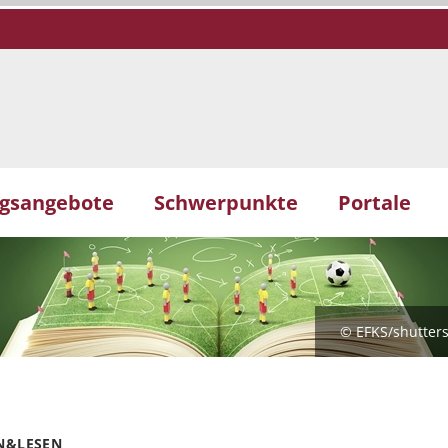
gsangebote
Schwerpunkte
Portale
© EFKS/shutter
N&LESEN