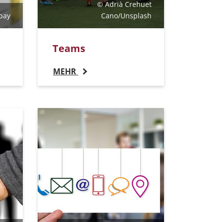
© Adrià Crehuet
bay
Cano/Unsplash
Teams
MEHR