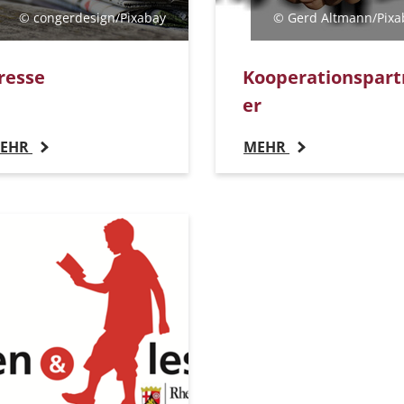
© congerdesign/Pixabay
© Gerd Altmann/Pixa
resse
Kooperationspart
er
EHR
MEHR