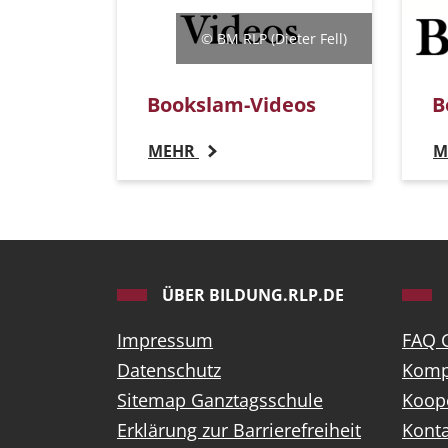
© BM RLP (Dieter Fell)
Bookslam-Videos
B
MEHR
M
ÜBER BILDUNG.RLP.DE
Impressum
FAQ 
Datenschutz
Komp
Sitemap Ganztagsschule
Koop
Erklärung zur Barrierefreiheit
Konta