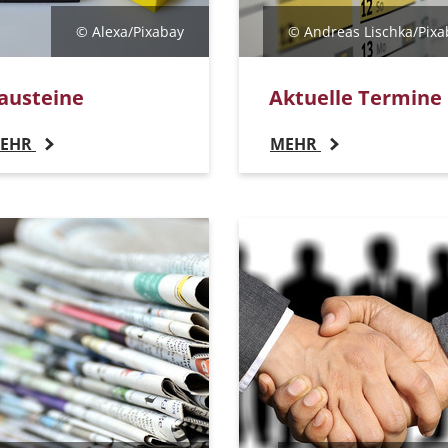
© Alexa/Pixabay
© Andreas Lischka/Pixa
austeine
Aktuelle Termine
EHR
MEHR