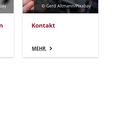
bay
© Gerd Altmann/Pixabay
n
Kontakt
MEHR