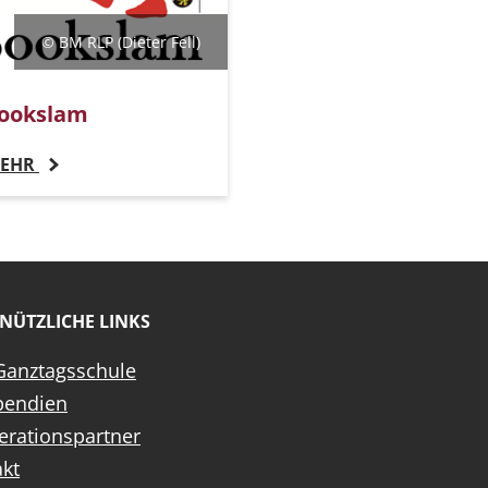
© BM RLP (Dieter Fell)
ookslam
EHR
NÜTZLICHE LINKS
Ganztagsschule
endien
erationspartner
kt