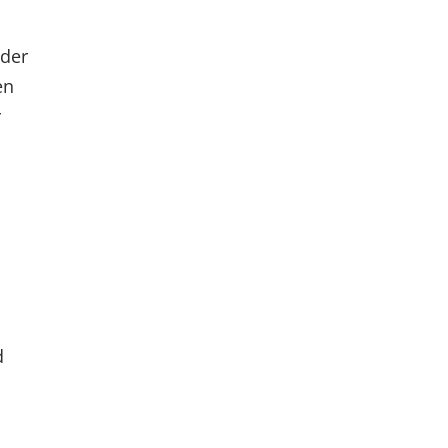
 der
en
r
d