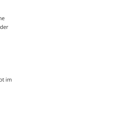
ne
 der
ot im