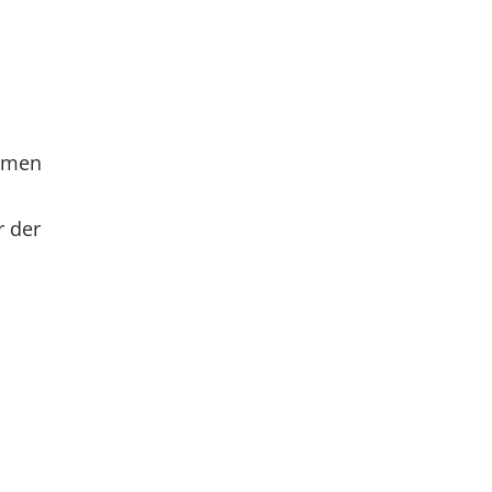
ahmen
r der