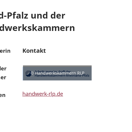
-Pfalz und der
Handwerkskammern
Kontakt
erin
der
© Handwerkskammern RLP
mer
handwerk-rlp.de
ten