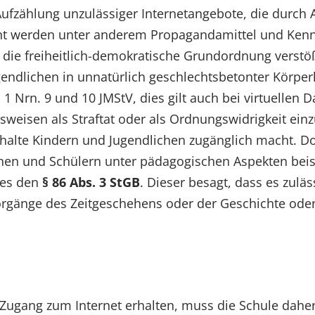
 Aufzählung unzulässiger Internetangebote, die durch A
hnt werden unter anderem Propagandamittel und Kenn
die freiheitlich-demokratische Grundordnung verstößt
gendlichen in unnatürlich geschlechtsbetonter Körpe
 1 Nrn. 9 und 10 JMStV, dies gilt auch bei virtuellen D
sweisen als Straftat oder als Ordnungswidrigkeit ein
nhalte Kindern und Jugendlichen zugänglich macht. 
en und Schülern unter pädagogischen Aspekten beisp
 es den
§ 86 Abs. 3 StGB
. Dieser besagt, dass es zuläs
Vorgänge des Zeitgeschehens oder der Geschichte ode
Zugang zum Internet erhalten, muss die Schule daher 