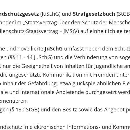
ndschutzgesetz
(JuSchG) und
Strafgesetzbuch
(StGB
länder im „Staatsvertrag über den Schutz der Mensc
nschutz-Staatsvertrag – JMStV) auf einheitlich gelte
ene und novellierte
JuSchG
umfasst neben dem Schutz
en (§§ 11 - 14 JuSchG) und die Verhinderung von soge
 nur die Geeignetheit von Inhalten für Jugendliche a
g die ungeschützte Kommunikation mit Fremden unter
m Inhalt der Gefährdung, etwa glückspielähnlichen 
ale und internationale Anbietende durchgesetzt werd
ementieren.
gen (§ 130 StGB) und den Besitz sowie das Angebot por
dschutz in elektronischen Informations- und Kommun