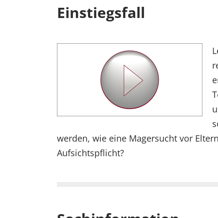
Einstiegsfall
L
r
e
T
u
s
werden, wie eine Magersucht vor Elter
Aufsichtspflicht?