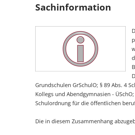
Sachinformation
D
p
w
d
B
D
Grundschulen GrSchulO; § 89 Abs. 4 Sc
Kollegs und Abendgymnasien - ÜSchO; § 
Schulordnung für die öffentlichen beru
Die in diesem Zusammenhang abzugebe