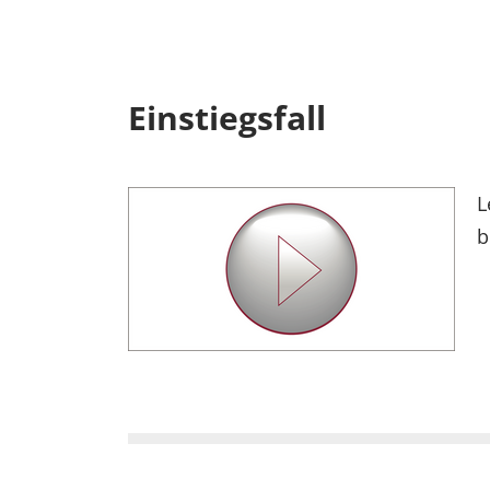
Einstiegsfall
L
b