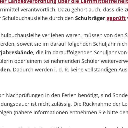
 der Landesverordnung über die Lernmittelfreiheit
rnmittel verantwortlich. Dazu gehört auch, dass die
r Schulbuchausleihe durch den
Schulträger
geprüft
chulbuchausleihe verliehen waren, müssen von den Sc
den, soweit sie im darauf folgenden Schuljahr nich
jahresbände
, die im darauffolgenden Schuljahr von 
ülerin oder einem teilnehmenden Schüler weiterver
rden.
Dadurch werden i. d. R. keine vollständigen A
n Nachprüfungen in den Ferien benötigt, sind Sonde
ungsdauer ist nicht zulässig. Die Rücknahme der Lern
rfolgen (nähere Informationen entnehmen Sie bitte d