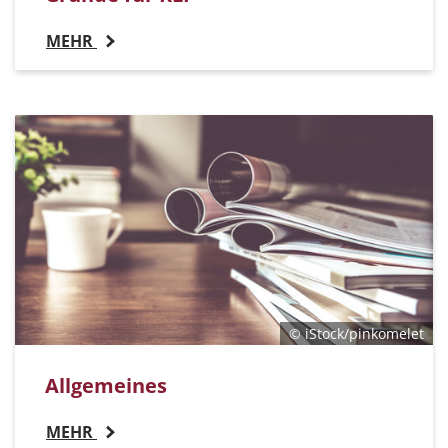
MEHR
© iStock/pinkomelet
Allgemeines
MEHR