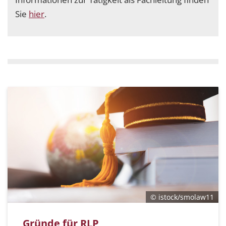
Sie
hier
.
© istock/smolaw11
Gründe für RLP