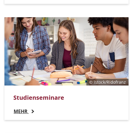
© istock/Ridofranz
Studienseminare
MEHR